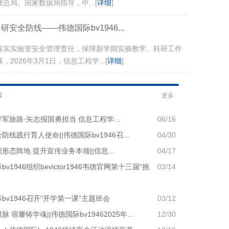
总局、国家数据局指导，中...[
详细
]
安全防线——伟德国际bv1946...
落实实验室安全管理责任，保障新学期实验教学、科研工作
2026年3月1日，信息工程学...[
详细
]
作
更多
军旅路·矢志报国勇担当 信息工程学...
06/16
防线践行育人使命||伟德国际bv1946召...
04/30
形态阵地 提升宣传业务本领||信息...
04/17
v1946组织bevictor1946韦德官网第十三届“挑
03/14
bv1946召开“开学第一课”主题班会
03/12
 宿馨铸学魂||伟德国际bv19462025年...
12/30