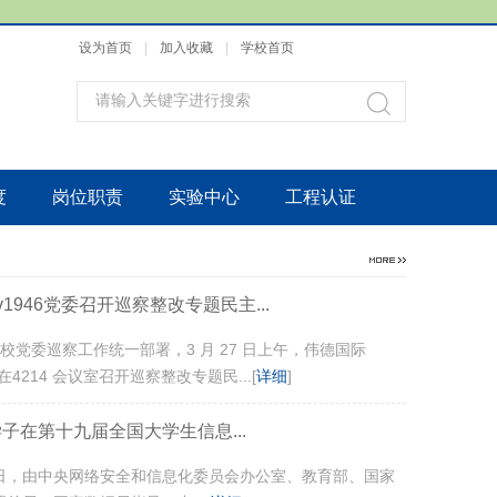
设为首页
|
加入收藏
|
学校首页
度
岗位职责
实验中心
工程认证
1946党委召开巡察整改专题民主...
学校党委巡察工作统一部署，3 月 27 日上午，伟德国际
委在4214 会议室召开巡察整改专题民...[
详细
]
子在第十九届全国大学生信息...
月22日，由中央网络安全和信息化委员会办公室、教育部、国家